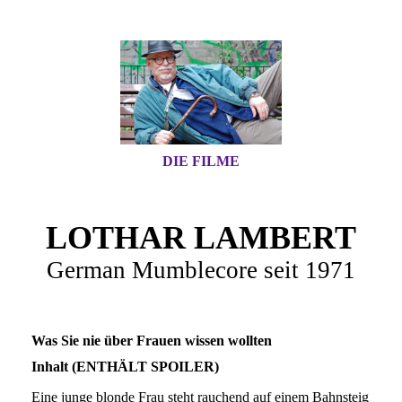
DIE FILME
LOTHAR LAMBERT
German Mumblecore seit 1971
Was Sie nie über Frauen wissen wollten
Inhalt (ENTHÄLT SPOILER)
Eine junge blonde Frau steht rauchend auf einem Bahnsteig (S-Bahnhof Savignyplatz), sie betrachtet die an der Brandwand hinter dem Gleis angebrachten Tafeln mit Bildern und der Schrift „werden WIR gedacht gemacht WIR“. Die Blondine in einem Zug. Titel. Sie läuft über eine Kreuzung (Kurfürstendamm Ecke Joachimstaler Straße), die für den Verkehr offenbar gesperrt ist, es findet ein Straßenfest statt. Die Frau betrachtet (in der Kantstraße vor dem Theater des Westens stehend) ein Plakat für den Film „Die Frauen“ (am Delphi-Palast). Die Frau klingelt an der Tür eines Hauses, neben der ein Schild „Psychotherapeutische Praxis Wielandstraße“ hängt. Sie führt ein Gespräch mit einem Therapeuten, der ihr „im Moment“ nur anbieten kann, sie in einer Frauen-Wohngemeinschaft unterzubringen. Eine Frau – man erfährt später, daß sie Nilgün heißt – kommt in ein Badezimmer, setzt sich auf die Toilette, uriniert, beneidet eine andere Frau – Dennis, wie man später erfährt –, die in der gefüllten Wanne liegt. Die erste möchte mitbaden, die zweite stimmt zu. Der Psychiater berichtet der Blondine, man habe jede Woche ein Gruppengespräch. Diese erwidert: „Bloß keene Kollektivveranstaltung mehr! Davon bin ick bedient!“ Dem Arzt fällt ein, daß seine Patientin aus dem Osten kommt. Er meint, sie müsse nicht an den Runden teilnehmen. Die beiden Frauen in der Wanne. Dennis erklärt Nilgün auf Nachfrage, ihre Aggressivität wäre Offensivverteidigung. Dann drückt sie ihr einen großen Zeh zwischen die Beine. Nilgün weist dies empört zurück. Dennis bietet ihr daraufhin an, „es“ mit der Zunge zu machen. „Nee, meine Liebe“, erwidert die andere, „mit lesbisch kannst du mich jagen! Schwanz bleibt Schwanz!“ Die Blondine sitzt rauchend auf der Couch, Nilgün kommt hinzu, hängt ein Bild an die Wand, welches sie extra für die Neue mitgebracht habe. In allen Zimmern hänge so ein Bild von ihr. Sie stellt Musik an und beginnt vor der anderen zu tanzen, wobei sie sich auszieht. Dennis belauscht dies aus einem Nebenraum, liest dann weiter ihr Buch „Der Zen Weg“. Nilgün fällt lachend auf die Couch. Die Blondine erkundigt sich nach ihrer Diagnose: „Konversionsneurose.“ Sie weiß aber auch nicht genau, was das bedeutet: „Ich glaube, du kannst dich verwandeln.“ Das habe ihr Dr. Merkel, der Psychiater, erzählt. Die Blondine mag das nicht glauben. Sie habe mehrere Neurosen. Nilgün meint, die Menschen würden meist darunter leiden, daß sie keine Neurosen haben: „Wenn sie gleichmäßig werden, dann wird’s ganz schlimm.“ Dr. Merkel mißt seinen Blutdruck und will sich angesichts dessen Höhe nicht „der Tortur“ aussetzen. Seine Kollegin, die neben ihm sitzt, mag dann auch nicht hingehen: „Die Frauen nehmen mich partout nicht für voll.“ Ihr Kollege sekundiert: „Manchmal komm ich mir vor wie so’n Zirkusdirektor, der irgendwelche undressierten Bestien durch ’n Feuerreifen zwingen will.“ Die Blondine liest, an einem Tisch sitzend, die „Bild“-Zeitung. Dennis regt sich darüber rauf, daß sie die Pressefreiheit für so etwas nutze. Nilgün springt der Blondine bei. Zwischen ihnen sitzt eine weitere Frau, mit Kopfhörer, die ebenfalls „Bild“ liest. Das Telephon klingelt. Nilgün nimmt ab, meldet sich mit „Wilde Weiber GmbH“. Gerlinde ist dran und erfährt: „Wir warten hier alle auf euch“. Man sieht die Psychiaterin, welche, neben Merkel sitzend, Krankheiten vorschützt und das Treffen auf die nächste Woche verschiebt. Als Nilgün aufgelegt hat, meint sie zu den anderen Frauen: „Stellt euch das mal vor: Da haben die beiden zur selben Zeit, am selben Tag ihre Tage!“ Alle lachen. Merkel läßt sich von einem sächselnden Mann massieren und beklagt sich bei ihm über seine Arbeit, den Streß, den hohen Blutdruck. Er erzählt von der Neuen: „Die wird Ihnen gefallen, die kommt übrigens auch aus dem Osten!“ Der Masseur mag an die Krankheiten der Dame nicht recht glauben, vielleicht war diese sogar bei der Stasi. Er sei eher interessiert an „dieser Nilgün“, ob Merkel da nicht etwas arrangieren könnte? Dieser weist dies entschieden zurück. Zwei halbwüchsige Orientalen tanzen in einem Hinterhof, beobachtet von Dennis, welche schließlich in einem Haus verschwindet. Merkel beim Gruppengespräch. Renate, die zweite „Bild“-Leserin, erklärt auf englisch, sie habe keine Probleme. Nilgün mag auch nichts sagen. Also macht Dennis den Anfang. Sie erregt sich über das ausgiebige und lautstarke Liebesleben Nilgüns. Merkel ist das Thema sichtlich unangenehm, was die Klageführende sofort zur Sprache bringt. Gerlinde ist immer noch unpäßlich. Die Blondine betrachtet unter der Hochbahn (am Schlesischen Tor) kopfschüttelnd ein Plakat für den Film „My Father Is Coming“. In dem Gruppengespräch wird sich weiter angegiftet. Die Blondine setzt sich an eine Bushaltestelle. Merkel hofft, von Renate eine unparteiische Auskunft zu erhalten, doch der Streit geht weiter. Schließlich bricht der Psychiater das Gespräch ab, da „die Thematik, die heute hochgekommen ist“, doch „ein bißchen zu speziell“ sei. Nilgün und die Blondine beobachten nächtliche Dreharbeiten mit einem Monroe-Double und einem Mumienmonster, Dennis tut es ihnen gleich, abseits stehend, obwohl die Blondine sie zu sich heranwinkt. Renate öffnet die Wohnungstür. Davor ein junger Südländer, welcher sie begeistert als „Mama“ begrüßt, die er schon lange gesucht habe. Papa sei bereits lange fort, erklärt sie ihm, weiterhin beharrlich Englisch sprechend. Merkel beobachtet die Szene mit einer Bierflasche in der Hand. Renate stellt ihm den jungen Mann vor als „my son Achmed from my Arabic husband“. Sie möchte, daß er eine Zeitlang bei ihr wohnt. Merkel ist das zunächst nicht recht, schließlich stimmt er doch zu. In der Küche trinkt Achmed aus einer Flasche Saft. Dennis stößt hinzu, reißt ihm die Flasche vom Mund, reklamiert den Saft als ihr Eigentum. Ein Streit entbrennt. Diesen belauschen die Blondine und Nilgün aus einem anderen Raum und beklagen sich über das Verhalten von Dennis. Diese habe, so Nilgün, am Vortag im Fleischereigeschäft darauf bestanden, nur von einer Frau bedient zu werden. Merkel berichtet dem Masseur von den neuesten Entwicklungen, unter anderem dem Einzug von Achmed, der mit siebzehn einen Bankraub begangen habe und erst jetzt aus dem Gefängnis gekommen sei. Während sich in der Küche weitergestritten wird, diskutieren Nilgün und die Blondine Achmeds Attraktivität. Der Masseur beklagt seine Probleme mit Frauen. Dennis streicht durch ein Gelände mit Sandbergen und Mauerresten (Reste des Görlitzer Tunnels, heutiger Görlitzer Park). Sie sitzt auf Sperrmüll auf der Straße, betrachtet Mauern und Werbeplakate, beklagt lautstark ihre Verzweiflung. Achmed probt vor dem Spiegel eine Szene, in der er eine Frau anspricht. Die Blondine hört dies mit, derweil sie das Buch „Tantra – Weg der Ekstase“ liest. Achmed singt auch noch. Gerlinde liest eine „Bild“-Zeitung mit der Schlagzeile „Gorbi gestürzt“, Merkel die „Super!“-Zeitung mit der Schlagzeile „Gorbatschow schon tot?“. Die beiden diskutieren über Achmeds Einzug, bei dem Gerlinde „kein gutes Gefühl“ hat. Achmeds Probe geht weiter. Gerlinde faltet die Zeitung zusammen. Sie entdeckt eine Bierflasche und fragt Merkel, ob er wieder trinke. Dieser meint: „Das ist nun wirklich nicht dein Bier“, und fragt sie, ob sie ihn nicht mal massieren wolle. Sie denkt nicht daran, schließlich habe er darauf bestanden, daß zwischen ihnen „alles streng kollegial“ zugehe. Nilgün entwindet der Blondine ein Buch mit Photographien sadomasochistischer Szenen. Auf die Frage, ob sie Angst vor Aids habe, erklärt Nilgün, sie gehe jeden Monat zum Test. Sie habe auch noch zweihundert Kondome. Auf dem Balkon erkundigt sich Dennis bei Renate, wie lange Achmed noch in der Wohngemeinschaft bleiben wolle. Renate lobt ihren Sohn wortreich. Dennis beobachtet derweil Szenen mit Bettlern und Pennern in einer Fußgängerzone (Gorkistraße). Parallelmontiert ist die Fortsetzung des Gesprächs zwischen der Blondine und Nilgün, welches sich nun um den Orgasmus dreht. Nilgün bekundet, einen solchen wohl noch nie gehabt zu haben. Gegenüber Merkel erklärt sie, Achmed komme ihr immer nachgeschlichen, wenn sie bade. Der Beschuldigte weist dies zurück, vielmehr sei er zu dem Gespräch mitgekommen, weil Nilgün mitten in der Nacht erscheine und ihm an den Zehen lecke. Sie bestreitet das. Merkel erinnert daran, daß Achmed nur zu Besuch sei, Nilgün aber bekanntermaßen und behandlungsbedürftig „sexuell sehr, sehr hyperaktiv“: „Die Dennis beklagt sich laufend und ruft an hier.“ Nilgün meint, alle wären eifersüchtig. In der nächsten Szene sitzt sie im Bademantel telephonierend auf ihrer Couch. Sie hat sich verwählt, beginnt dann aber, teils französisch parlierend, einen Flirt, welcher sich zu Telephonsex entwickelt. Parallelmontiert ist ein Annäherungsversuch von Dennis bei der Blondine, welchen diese abweist. Als ihr Gespräch unerfreulich endet, „verwählt“ sich Nilgün noch einmal. Die beiden anderen Frauen streiten und schlagen sich inzwischen. Renate reicht, auf der Couch liegend, ihrem Sohn ihre Kopfhörer. Dieser, mit nacktem Oberkörper, legt sich auf seine Mutter und beginnt, sie zu liebkosen und, zunehmend erregt, auf ihr herumzurutschen. Nilgün beobachtet dies, in der einen Spaltweit geöffneten Tür stehend, leicht grinsend. Sie und die Blondine, von der man erstmals erfährt, daß sie Doris heißt, in einer Ausstellung mit erotischen Objekten. Beide entdecken einen liegenden Mann, dem man die Decke vom Leib ziehen kann, unter welcher er nackt ist. Nilgün ist überaus begeistert von der Installation, dem Mann und seinem Gemächt: „Ich liebe alle Schwänze, und die Schwänze lieben mich.“ Sie wird sogleich zudringlich. Merkel und Achmed beobachten das Geschehen von der Straße aus durchs Schaufenster der Galerie. Der Therapeut berichtet, er sei verpflichtet, mit den Frauen „irgendwas Kulturelles“ zu unternehmen, habe aber nicht geahnt, was für eine Ausstellung dies sei, betitelt „Perlen für die Säue“. Merkel meint, wenn es Achmed bei den Frauen zuviel werde, könne er auch bei ihm