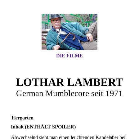
DIE FILME
LOTHAR LAMBERT
German Mumblecore seit 1971
Tiergarten
Inhalt (ENTHÄLT SPOILER)
Abwechselnd sieht man einen leuchtenden Kandelaber bei Nacht, einen Park bei Tag, Lichter im Dunkeln. Dazwischen eine Person, die, das Gesicht abgewandt, am Ufer einer Schleuse liegt, ein Arm fällt herab. Ein Ausflugsschiff in der Schleuse. Schließlich der Filmtitel. Eine junge Frau mit kurzen blonden Haaren nimmt ihre Brille ab. Ein Paar auf einer Wiese. Im Off liest eine Frau, diese gesamte Sequenz über, ein Gedicht. Die Frau blickt sich um, sieht weitere Paare. Schließlich sieht man: Sie sitzt auf einer Bank und schreibt, hält inne, schreibt weiter. Sie läuft an einer Kanalufermauer entlang, im Hintergrund fährt die Berliner S-Bahn, die Frau an der Schleuse (Tiergartenschleuse des Landwehrkanals), sie betrachtet angespülten Unrat, wirft von einer Brücke selbst etwas ins Wasser. Sie läuft weiter durch den Park, steht wieder auf der Brücke, betrachtet die Schleuse, hinter der die S-Bahn den Kanal überquert, passiert im Park eine Bank, auf der ein Mann liegt. Im heimischen Wohnzimmer berichtet die Frau ihrem Mann: „Hör mal, ich hab heute zwei Gedichte geschrieben, ist das nicht toll?“ Im Park fühle sie sich „immer unheimlich inspiriert“. Der Gatte möchte lieber die Hauptausgabe der Tagesschau sehen und mit Karin nicht „dasselbe Thema immer wieder durchkauen“. Er erklärt, er habe „keinen Nerv für Gedichte, für Liebesgedichte schon gar nicht“. Karin weist darauf hin, Liebe spiele in jedem Leben eine Rolle. Im Ehebett: Karins Annäherungsversuche werden von ihrem Mann damit abgeblockt, daß er die „Wirtschaftswoche“ liest, später dreht er sich zum Schlafen von ihr weg. Karin allein beim Frühstück, sie blickt aus dem Fenster. Dazwischengeschnitten eine breite Straße (Straße des 17. Juni), Autoverkehr an einem Platz (Großer Stern). Ein südländisch aussehender Mann wartet im Park, ein anderer lagert auf dem Rasen. Ein Haufen toter Fische im Gras, der erste Mann betrachtet sie, Karin geht vorbei. Wieder steht sie auf der Brücke an der Schleuse, der Mann kommt und stellt sich neben sie. Beide haben kurz Blickkontakt, dann geht er. Karin steigt von der Brücke hinab, der Mann folgt ihr. Sie läuft einen Weg zwischen niedrigen Büschen entlang, welcher sich als Sackgasse erweist, kehrt um. Sie sitzt am Kanalufer, der Mann läuft vorbei. Sie sitzt auf einer Bank und raucht, der Mann beobachtet sie. Karin im Bett. Sie wacht auf, denkt an die Begegnung mit dem Mann. Zwei Südländer in einem schäbigen Zimmer, die Badewanne dient offenbar als Schlafstatt. Ein junger Mann mit umgehängtem Gepäck lehnt an einer Laterne. An einer anderen unterhalten sich zwei offenbar käufliche Damen miteinander: die eine überlegt, ob sie ihren Preis nun erhöhen oder senken solle, sie komme nicht mehr auf ihren Schnitt. Ein Biertrinker auf einer Bank. „Mensch, da kommt der Erich schon wieder!“ ruft die ratlose Prostituierte und versteckt sich hinter einem Baum. „Nächsten Monat machen wir ganz bestimmt diese Kreuzreise, da erholen wir beide uns prima. Aber vorher mußte noch ’n bißchen was verdienen“, meint ein Mann (offenbar bewußter Erich) zu der Prostituierten, die neben ihm rauchend auf dem Bett liegt. Sie erwidert, das verspreche er ihr schon seit drei Jahren, aber immer komme etwas Neues dazwischen. Der Mann legt sich auf sie. Karin streicht ihrem Gatten über den Kopf, dieser weist sie zurück. Eine Frau in einem Badezimmer tupft ihre Armbeuge ab, wankt – offenkundig hat sie sich gerade Rauschgift gespritzt. Ein Mann auf einer Parkbank, Karin setzt sich neben ihn. Sie mokieren sich über Angler am Kanal. Karin bemerkt, sie habe über Grausamkeiten gegenüber Tieren sogar schon ein Gedicht geschrieben und dieses ans Fernsehen geschickt: „Kennen Sie Grimzeck?“ (Sie meint den seinerzeit sehr bekannten Bernhard Grzimek.) Der Herr erwidert, er gehe gern in den Zoo, aber noch lieber in den Tiergarten, denn dort sehe man Menschen. Er sei ein Menschenfreund, „und die armen Ausländer, die erobern mein Herz im Sturm“. Karin geht. Der junge, bepackte Mann nimmt ihre Stelle ein, er spricht mit amerikanischem Akzent. Nach einer kurzen Konfrontation versöhnt man sich wieder, und der erste lädt ihn in seine Wohnung ein. Die beiden gehen. Dazwischen sieht man, wie eine ältere Blondine einen jungen Südländer, der auf einer Bank sitzt, mit etwas bewirft. Dieser lockt kurz darauf den Hund einer älteren Frau fort, um ihn ihr dann wiederzubringen und eine Belohnung zu kassieren. Die schäbige Unterkunft, wo er in der Badewanne schläft. Der Amerikaner und der Menschenfreund miteinander im Bett. Dann letzterer vor einer Art Hausaltar, er betet, setzt seinem Gast eine Kapuzenmaske auf, dieser kostümiert sich, weitgehend nackt. Man sieht, wie die Ausländer den Tag verbringen. Der Menschenfreund läßt sich von dem Amerikaner auspeitschen. Ersterer wird, mit einem älteren Herrn, von einem Lkw-Fahrer von seinem Wagen fortgescheucht. Die Prostituierte des Zuhälters Erich und die Rauschgiftkonsumentin stehen an der breiten Straße, offenbar ist erstere von ihrem „Macker“ um verstecktes Geld erleichtert worden. Diese redet der anderen zu, die Drogen aufzugeben, aber: „Wenn ick nich ab und zu mal ’nen Schuß hätte, würdick dit jar nich mehr checken!“ An der Straße in der Dämmerung. Ein Mann kommt mit dem Auto, steigt aus, sieht den im Park lagernden Amerikaner. Ein Schnauzbärtigerer spricht ihn an, fragt, wie es wär „mit uns beiden“. Der Autofahrer weist ihn ab, streift durch den Park. Ein weiterer Mann fragt den Amerikaner, ob er Lust habe, „Sex zu machen“. Dieser nickt. Der Autofahrer geht zu seinem Wagen zurück. Impressionen aus dem dunklen Park. Der Amerikaner wäscht sich am Kanal. Karin probiert vor einem Spiegel verschiedene Perücken aus. Dazwischen sieht man: Eine rothaarige Frau holt aus ihrem gutbestückten Kühlschrank eine Flasche. Die Drogenkonsumentin auf ihrem Balkon. Die Rothaarige auf ihrem Balkon, trinkend. Karin sitzt im Park auf einer Wiese und schreibt, der Amerikaner spricht sie an, möchte mit ihr Frisbee spielen. Er erzählt, er habe „raus“ gemußt aus Amerika. Sie meint, das könne sie nachvollziehen: Daß man mal raus muß. Sie sorgt sich aber, daß er im Park campiert: „Das ist doch gefährlich!“ Sie komme nur am Tag, abends hätte sie Angst. Der Amerikaner legt sich neben sie, versucht mit ihr anzubandeln, sie schreibt unbeeindruckt weiter, aus dem Off hört man ein neues Gedicht. Die Rothaarige auf ihrem Balkon, mit einem Mikrophon probt sie das Entgegennehmen von Ovationen. In ihrem Wohnzimmer sitzt sie vor einem großen Kuchenteller, ißt ein Stück, dann ein anderes. Sie krabbelt betrunken auf den Balkon, wo diverse Flaschen herumstehen, torkelt durch den Park, liegt mit einer Flasche in den Armen auf dem Bett. Beim Abendessen macht Karin ihrem Mann Vorwürfe: Sie fühlt sich vernachlässigt, seine Liebe scheint ihr erkaltet, er interessiere sich nur noch für seine Mutter und seine Arbeit. Im Hintergrund läuft Werbefernsehen. Er meint: „Luxus macht doch Spaß, oder?“ Sie redet lieber vom Park und daß ihr Gatte nie mit ihr dorthin gehe. „Nu reicht’s mir aber langsam mit dir!“ ruft er schließlich. Sie erwidert: „Du bist doch schuld an allem, und mir reicht es schon lange!“ Sie verläßt mit ihrem Teller das Zimmer. Eine junge Frau an einem Tresen mit Plattenspielern. Zwei stark geschminkte junge Damen, die eine barbusig, auf einer Couch. Ein Mann betritt das Etablissement, der Menschenfreund bedient ihn, nur mit einem kleinen Lendenschurz bekleidet. Er holt die Barbusige, die, wie man sieht, als sie aufsteht, völlig nackt ist. Sie gesellt sich zu dem Gast. Schließlich drängt sich diesem auch die andere auf, zieht mit ihm ab. Die Nackte ist ebenso pikiert wie der Menschenfreund. Die Drogenkonsumentin in ihrer Küche. Sie sieht ihrem Sohn bei den Schularbeiten zu. Beide blaffen sich an. Damen warten im und am Park, kabbeln sich mit Männern. Karin auf einer Bank. Zwei junge Südländer setzen sich zu einer Prostituierten auf die Bank, diese gibt ihnen Zigaretten, dann flüchtet sie. Die ältere Blondine schläft auf einer Bank, eine andere Frau versucht sie wachzurütteln. Karin zu ihrer Banknachbarin: „Es wird immer schlimmer mit den Ausländern hier.“ Ihr Mann wolle alle abschieben, aber das fände sie nun auch wieder nicht richtig. Die Blondine und die andere Frau kommen sich näher. Karin beklagt, „was sich hier an Lotterliesen rumtreibt“. Dann weist sie auf den Amerikaner hin, der hier campiere: „Das ist ja auch ein bißchen komisch.“ Sie will ihn loben, da stiehlt er ein Fahrrad. Karin ist entsetzt. Die Banknachbarin verabschiedet sich mit Handschlag. Die Prostituierte möchte Feierabend machen, ihr Zuhälter läßt sie nicht. Die ältere Blondine und der Amerikaner verstehen sich gut. Karin gesellt sich zu ihrem Mann, der im Bademantel auf der Couch sitzt. Er küßt sie und erklärt: „Ich geh schlafen.“ Die Prostituierte hat mit ihrem Zuhälter fertiggeturtelt, gibt ihm Geld, er fährt fort. Der junge Ausländer wird von dem, der ebenfalls in der Badewanne schläft, aus dieser hinausgeworfen. Zu seinem Gastgeber meint er, er könne „nicht Männer ficken“, warum dieser ihm kein Geld borge. Ein junger Mann sitzt in der Unter- oder Badehose auf seinem Balkon und prüft seine Muskeln. Er schaut zu zwei Männern herüber, die auf einem Nachbarbalkon sitzen, stemmt Hanteln, setzt sich eine Spritze. Karin läuft an der rothaarigen Alkoholikerin vorbei, diese kritisch beäugend. Letztere stolpert über den auf einer Wiese liegenden Ausländer und macht sich sofort an ihn heran, mit der Frage: „Bist du Türke?“ Die ältere Blondine reißt Karin einen Ring vom Ohr und läuft weg. Der Ausländer erzählt über die vielen Huren in seiner Heimat. Die Alkoholikerin zerrt ihn ungeduldig ins Gebüsch. Als sie kurz darauf wieder herauskommen, läuft sie schnell zum nächsten, diesen wiederum fragend, ob er Türke sei. Dämmerung. Prostituierte warten, die Alkoholikerin stolpert weiter durch den Park, gerät wieder an den Ausländer, der für seine Dienste Geld will. Sie legt sich auf ihn, er bestiehlt sie, stößt sie fort. Die Blondine un